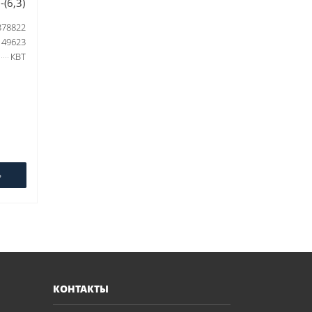
(6,3)
378822
49623
КВТ
Ь
КОНТАКТЫ