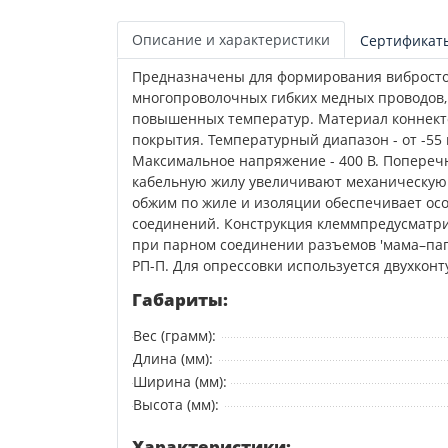
Описание и характеристики
Сертификат
Предназначены для формирования вибросто
многопроволочных гибких медных проводов,
повышенных температур. Материал коннектор
покрытия. Температурный диапазон - от -55 
Максимальное напряжение - 400 В. Поперечн
кабельную жилу увеличивают механическую 
обжим по жиле и изоляции обеспечивает ос
соединений. Конструкция клеммпредусматр
при парном соединении разъемов 'мама–папа
РП-П. Для опрессовки используется двухконт
Габариты:
Вес (грамм):
Длина (мм):
Ширина (мм):
Высота (мм):
Характеристики: