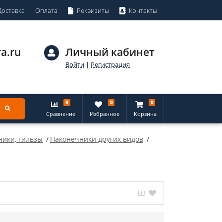
Доставка
Оплата
Реквизиты
Контакты
a.ru
Личный кабинет
Войти
|
Регистрация
0
0
0
Сравнение
Избранное
Корзина
ники, гильзы
Наконечники других видов