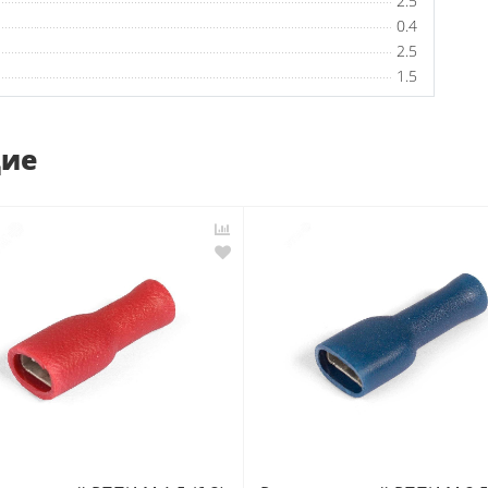
2.5
0.4
2.5
1.5
щие