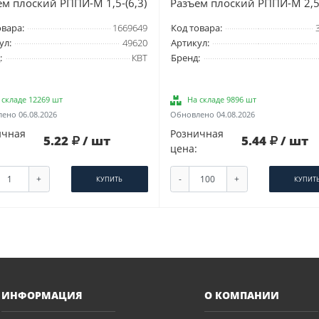
ем плоский РППИ-М 1,5-(6,3)
Разъем плоский РППИ-М 2,5-
овара:
1669649
Код товара:
ул:
49620
Артикул:
:
КВТ
Бренд:
 складе 12269 шт
На складе 9896 шт
ено 06.08.2026
Обновлено 04.08.2026
ичная
Розничная
5.22
/ шт
5.44
/ шт
цена:
+
-
+
КУПИТЬ
КУПИТ
ИНФОРМАЦИЯ
О КОМПАНИИ