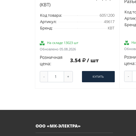
Разъ
(КВТ)
Код т
Код товара:
6051200
Артик
Артикул:
49617
Бренд
Бренд:
КВТ
На
На складе 13023 шт
Обновл
Обновлено 05.08.2026
Розн
Розничная
3.54
/ шт
цена:
цена:
-
-
+
КУПИТЬ
ООО «МК-ЭЛЕКТРА»