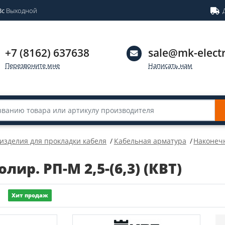
Вс
Выходной
+7 (8162) 637638
sale@mk-electr
Перезвоните мне
Написать нам
 изделия для прокладки кабеля
Кабельная арматура
Наконеч
ир. РП-М 2,5-(6,3) (КВТ)
Хит продаж