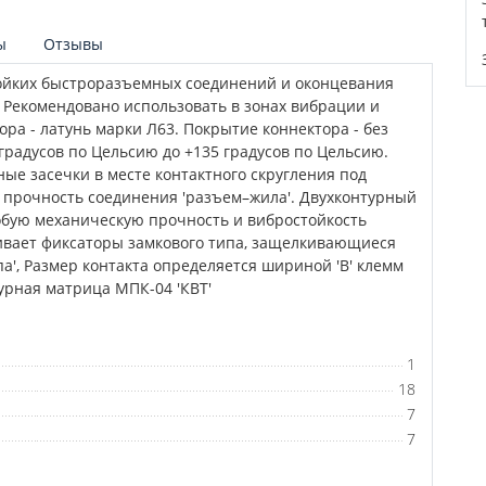
ы
Отзывы
йких быстроразъемных соединений и оконцевания
 Рекомендовано использовать в зонах вибрации и
а - латунь марки Л63. Покрытие коннектора - без
градусов по Цельсию до +135 градусов по Цельсию.
ые засечки в месте контактного скругления под
прочность соединения 'разъем–жила'. Двухконтурный
обую механическую прочность и вибростойкость
ивает фиксаторы замкового типа, защелкивающиеся
', Размер контакта определяется шириной 'В' клемм
урная матрица МПК-04 'КВТ'
1
18
7
7