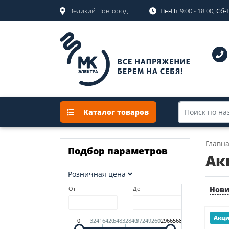
Великий Новгород
Пн-Пт
9:00 - 18:00,
Сб-
Каталог товаров
Главн
Подбор параметров
Ак
Розничная цена
От
До
Нов
Акц
0
32416420
64832840
97249260
129665680