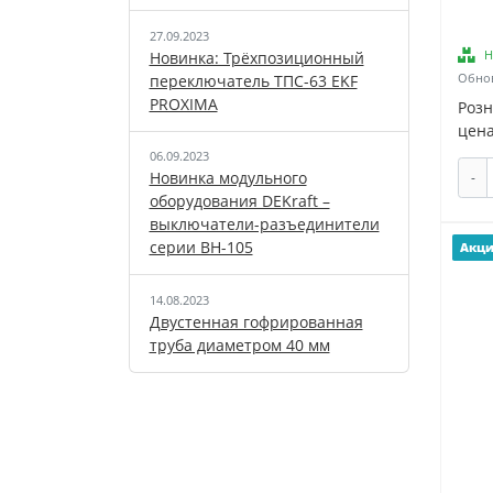
Dahua (
2
)
27.09.2023
Н
Новинка: Трёхпозиционный
Danfoss (
1
)
Обнов
переключатель ТПС-63 EKF
Deko (
5
)
PROXIMA
Роз
Dekraft (
24
)
цена
DELTA (
3
)
06.09.2023
Новинка модульного
-
Delta Plus (
4
)
оборудования DEKraft –
DiCiTi (
2
)
выключатели-разъединители
DKC (
102
)
серии ВН-105
Акц
EATON (
3
)
14.08.2023
EKF (
90
)
Двустенная гофрированная
Electrodeel (
1
)
труба диаметром 40 мм
ENGO (
1
)
ERA (
18
)
ESQ (
1
)
ETALON BATTERY (
1
)
EVECS (
1
)