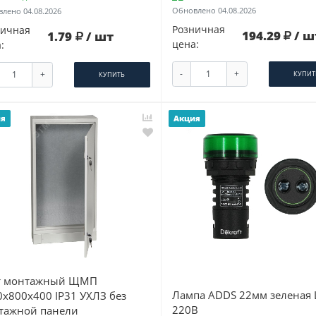
Обновлено 04.08.2026
лено 04.08.2026
Розничная
ничная
194.29
/ ш
1.79
/ шт
цена:
:
-
+
+
КУПИТ
КУПИТЬ
ия
Акция
 монтажный ЩМП
Лампа ADDS 22мм зеленая 
0х800х400 IP31 УХЛЗ без
220В
тажной панели