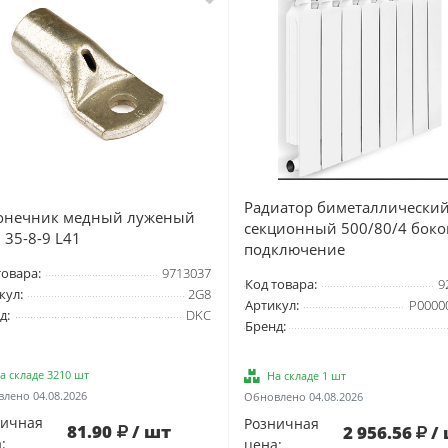
Радиатор биметаллически
онечник медный луженый
секционный 500/80/4 боко
 35-8-9 L41
подключение
товара:
9713037
Код товара:
9
кул:
2G8
Артикул:
Р0000
д:
DKC
Бренд:
а складе 3210 шт
На складе 1 шт
лено 04.08.2026
Обновлено 04.08.2026
ничная
Розничная
81.90
/ шт
2 956.56
/
:
цена: