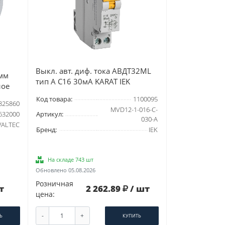
Выкл. авт. диф. тока АВДТ32ML
мм
тип A С16 30мА KARAT IEK
лое
Код товара:
1100095
825860
MVD12-1-016-C-
Артикул:
632000
030-A
VALTEC
Бренд:
IEK
На складе 743 шт
Обновлено 05.08.2026
Розничная
т
2 262.89
/ шт
цена:
-
+
Ь
КУПИТЬ