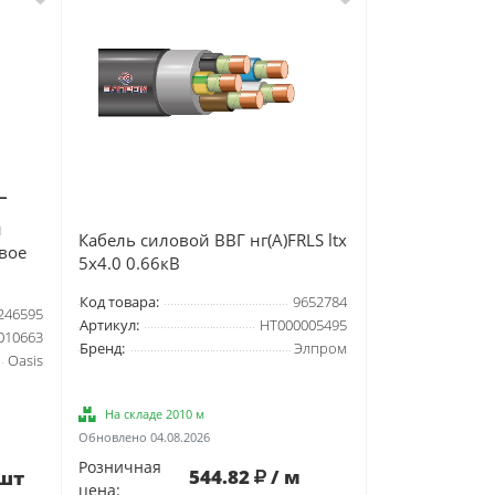
й
Кабель силовой ВВГ нг(А)FRLS ltx
вое
5х4.0 0.66кВ
Код товара:
9652784
246595
Артикул:
НТ000005495
010663
Бренд:
Элпром
Oasis
На складе 2010 м
Обновлено 04.08.2026
Розничная
544.82
/ м
 шт
цена: