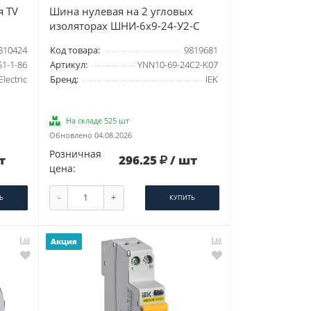
я TV
Шина нулевая на 2 угловых
изоляторах ШНИ-6х9-24-У2-С
810424
Код товара:
9819681
51-1-86
Артикул:
YNN10-69-24C2-K07
lectric
Бренд:
IEK
На складе 525 шт
Обновлено 04.08.2026
Розничная
т
296.25
/ шт
цена:
-
+
Ь
КУПИТЬ
Акция