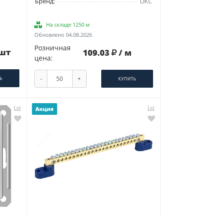
Бренд:
DKC
На складе 1250 м
Обновлено 04.08.2026
Розничная
 шт
109.03
/ м
цена:
-
+
Ь
КУПИТЬ
Акция