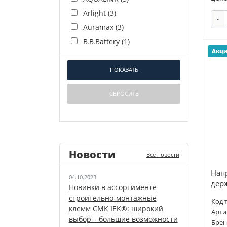
Arlight (
3
)
-
Auramax (
3
)
B.B.Battery (
1
)
Акц
Ballu (
2
)
Battbee (АКБ) (
1
)
BELLIGHT (
3
)
Bironi (
2
)
BOSCH (
2
)
BRADY (
1
)
BREEZE (
1
)
Новости
Brinko (
1
)
Все новости
Buderus (
4
)
Нап
04.10.2023
CEM (
1
)
дер
Новинки в ассортименте
Condtrol (
1
)
строительно-монтажные
Код 
клемм СМК IEK®: широкий
CUTOP (
7
)
Арти
выбор – большие возможности
Брен
DAHACI (
1
)