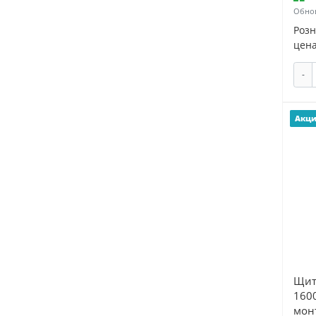
Обнов
Mean Well (
1
)
Роз
Meibes (
1
)
цена
MEKA (
1
)
-
METEOR THERMO (
1
)
Milwaukee (
5
)
Moes (
1
)
Акц
MOS (
2
)
MVI (
21
)
Naveka (
1
)
Navigator Group (
39
)
Neptun (
3
)
NoName (
1
)
Oasis (
8
)
Oasis Klima (
4
)
Щит
OBO Bettermann (
3
)
160
мон
ONI (
9
)