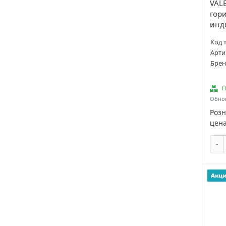
VALE
EXTHERM (
2
)
гор
инд
Fedast (
1
)
Felo (
1
)
Код 
Арти
FERON (
39
)
Брен
FINDER (
3
)
Fischer (
3
)
Н
FIT (
7
)
Обнов
FIT РОС (
1
)
Роз
цена
GAUSS (
7
)
Giraffe (
1
)
-
GP (
1
)
Greatflex (
1
)
Акц
GRINDA (
1
)
GUSI ELECTRIC (
3
)
HAUPA (
1
)
HEGEL (
1
)