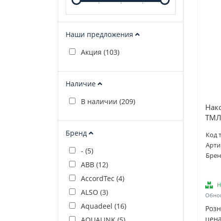
Наши предложения
Акция (
103
)
Наличие
В наличии (
209
)
Нак
ТМЛ
Бренд
Код 
Арти
- (
5
)
Брен
ABB (
12
)
AccordTec (
4
)
Н
ALSO (
3
)
Обнов
Aquadeel (
16
)
Роз
цена
AQUALINK (
5
)