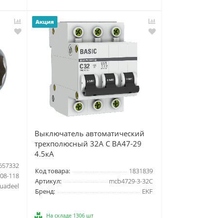
Акция
Выключатель автоматический
трехполюсный 32А С ВА47-29
4.5кА
657332
Код товара:
1831839
08-118
Артикул:
mcb4729-3-32C
uadeel
Бренд:
EKF
На складе 1306 шт