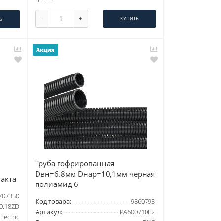
-
+
КУПИТЬ
Ь
Акция
Труба гофрированная
Dвн=6.8мм Dнар=10,1мм черная
такта
полиамид 6
707350
Код товара:
9860793
0.18ZD
Артикул:
PA600710F2
lectric