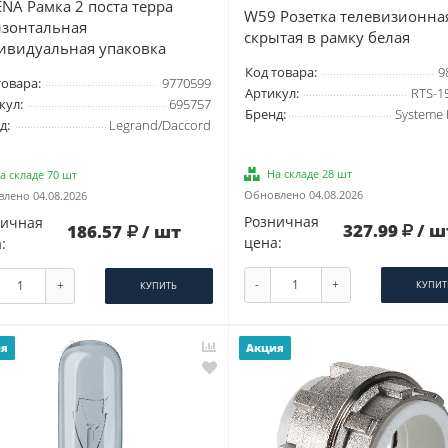
NA Рамка 2 поста терра
W59 Розетка телевизионна
изонтальная
скрытая в рамку белая
ивидуальная упаковка
Код товара:
9
товара:
9770599
Артикул:
RTS-1
кул:
695757
Бренд:
Systeme E
д:
Legrand/Daccord
На складе 28 шт
а складе 70 шт
Обновлено 04.08.2026
лено 04.08.2026
Розничная
ничная
327.99
/ ш
186.57
/ шт
цена:
:
-
+
+
КУПИТ
КУПИТЬ
ия
Акция