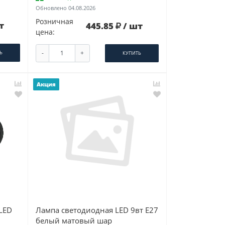
Обновлено 04.08.2026
Розничная
т
445.85
/ шт
цена:
-
+
Ь
КУПИТЬ
Акция
LED
Лампа светодиодная LED 9вт Е27
белый матовый шар