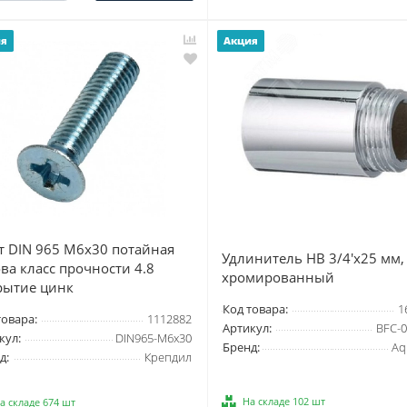
ия
Акция
т DIN 965 М6х30 потайная
Удлинитель НВ 3/4'x25 мм,
ва класс прочности 4.8
хромированный
рытие цинк
Код товара:
1
товара:
1112882
Артикул:
BFC-0
кул:
DIN965-М6х30
Бренд:
Aq
д:
Крепдил
На складе 102 шт
а складе 674 шт