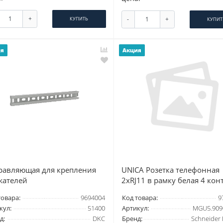
+
-
+
КУПИТЬ
КУПИТ
ия
Акция
равляющая для крепления
UNICA Розетка телефонная
жателей
2хRJ11 в рамку белая 4 кон
товара:
9694004
Код товара:
9
кул:
51400
Артикул:
MGU5.909
д:
DKC
Бренд:
Schneider E