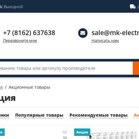
Вс
Выходной
+7 (8162) 637638
sale@mk-electr
Перезвоните мне
Написать нам
ая
Акционные товары
ция
инки
Популярные товары
Рекомендуемые товары
А
ия
Акция