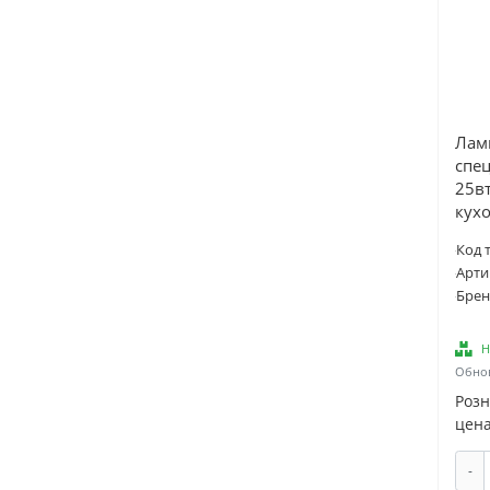
Henco (
1
)
Hikvision (
3
)
Hisense (
2
)
Hubert (
1
)
Лам
Hyperline (
2
)
спе
IEK (
220
)
25вт
кух
Instart (
3
)
IronLogic (
1
)
Код 
ITK (
4
)
Арти
Брен
JazzWay (
23
)
Jonnesway (
1
)
Н
JUNG (
1
)
Обнов
K-Flex (
3
)
Роз
цена
KEIL (
1
)
King Tony (
1
)
-
Klauke (
1
)