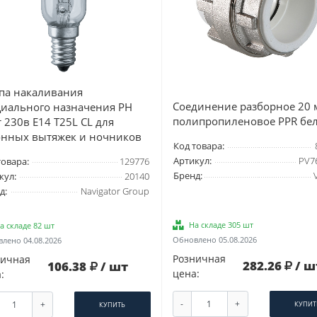
па накаливания
Соединение разборное 20 
циального назначения РН
полипропиленовое PPR бе
 230в Е14 T25L CL для
онных вытяжек и ночников
Код товара:
Артикул:
PV7
товара:
129776
Бренд:
кул:
20140
д:
Navigator Group
На складе 305 шт
а складе 82 шт
Обновлено 05.08.2026
лено 04.08.2026
Розничная
ничная
282.26
/ ш
106.38
/ шт
цена:
:
-
+
+
КУПИТ
КУПИТЬ