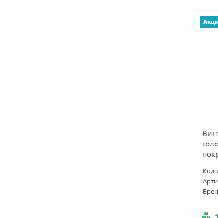
KMP (
8
)
Акц
KODAK (
1
)
KRAFTOOL (
2
)
Kranz (
9
)
KRAUSE (
1
)
LAPP (
1
)
LD (
1
)
LD Pride (
2
)
LEDVANCE (
9
)
Вин
Legrand/Daccord (
12
)
голо
Lezard (
7
)
пок
Makel (
5
)
Код 
Makita (
1
)
Арти
MASTECH (
1
)
Брен
MasterProf (
4
)
Н
MAYER,МАЙЕР (
1
)