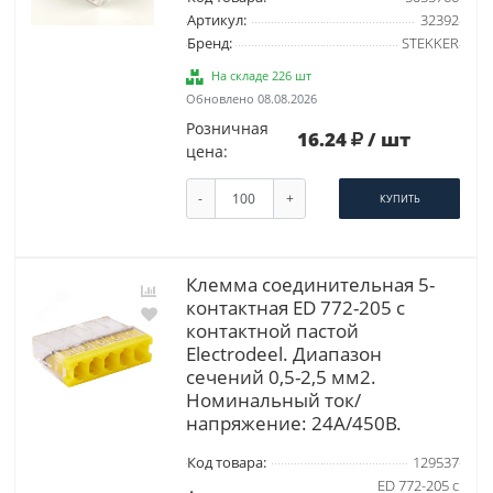
Артикул:
32392
Бренд:
STEKKER
На складе 226 шт
Обновлено 08.08.2026
Розничная
16.24
/ шт
цена:
-
+
КУПИТЬ
Клемма соединительная 5-
контактная ED 772-205 с
контактной пастой
Elеctrodeel. Диапазон
сечений 0,5-2,5 мм2.
Номинальный ток/
напряжение: 24А/450В.
Код товара:
129537
ED 772-205 с