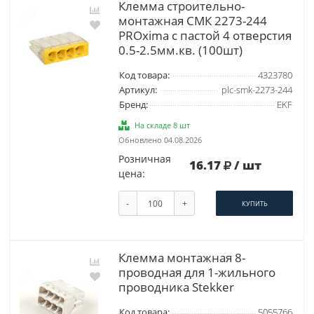
Клемма строительно-
монтажная СМК 2273-244
PROxima с пастой 4 отверстия
0.5-2.5мм.кв. (100шт)
Код товара:
4323780
Артикул:
plc-smk-2273-244
Бренд:
EKF
На складе 8 шт
Обновлено 04.08.2026
Розничная
16.17
/ шт
цена:
-
+
КУПИТЬ
Клемма монтажная 8-
проводная для 1-жильного
проводника Stekker
Код товара:
5055766