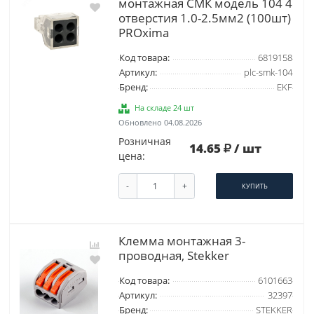
монтажная СМК модель 104 4
отверстия 1.0-2.5мм2 (100шт)
PROxima
Код товара:
6819158
Артикул:
plc-smk-104
Бренд:
EKF
На складе 24 шт
Обновлено 04.08.2026
Розничная
14.65
/ шт
цена:
-
+
КУПИТЬ
Клемма монтажная 3-
проводная, Stekker
Код товара:
6101663
Артикул:
32397
Бренд:
STEKKER