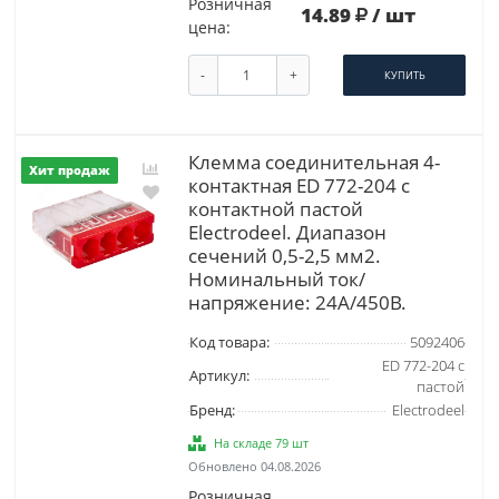
Розничная
14.89
/ шт
цена:
-
+
КУПИТЬ
Клемма соединительная 4-
Хит продаж
контактная ED 772-204 с
контактной пастой
Elеctrodeel. Диапазон
сечений 0,5-2,5 мм2.
Номинальный ток/
напряжение: 24А/450В.
Код товара:
5092406
ED 772-204 с
Артикул:
пастой
Бренд:
Electrodeel
На складе 79 шт
Обновлено 04.08.2026
Розничная