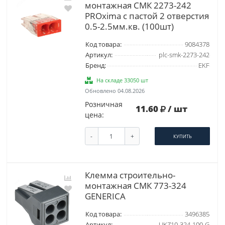
монтажная СМК 2273-242
PROxima с пастой 2 отверстия
0.5-2.5мм.кв. (100шт)
Код товара:
9084378
Артикул:
plc-smk-2273-242
Бренд:
EKF
На складе 33050 шт
Обновлено 04.08.2026
Розничная
11.60
/ шт
цена:
-
+
КУПИТЬ
Клемма строительно-
монтажная СМК 773-324
GENERICA
Код товара:
3496385
Артикул:
UKZ10-324-100-G