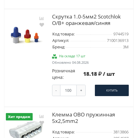
Скрутка 1.0-5мм2 Scotchlok
O/B+ оранжевая/синяя
Код товара:
9744519
Артикул:
7100136913
Бренд:
3М
На складе 17 шт
Обновлено 04.08.2026
Розничная
18.18
/ шт
цена:
-
+
КУПИТЬ
Клемма OBO пружинная
Хит продаж
5x2,5mm2
Код товара:
3813866