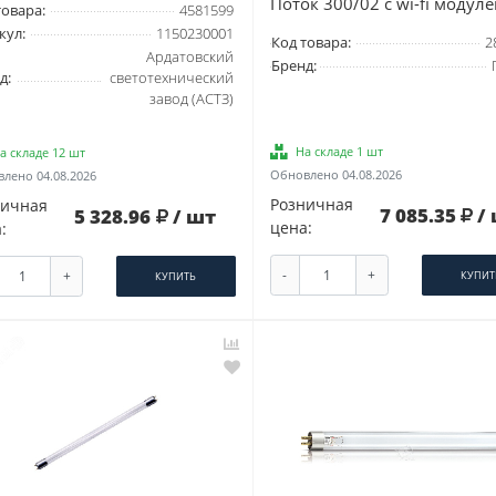
Поток 300/02 c wi-fi модул
товара:
4581599
кул:
1150230001
Код товара:
2
Ардатовский
Бренд:
д:
светотехнический
завод (АСТЗ)
На складе 1 шт
а складе 12 шт
Обновлено 04.08.2026
лено 04.08.2026
Розничная
ничная
7 085.35
/
5 328.96
/ шт
цена:
:
-
+
+
КУПИТ
КУПИТЬ