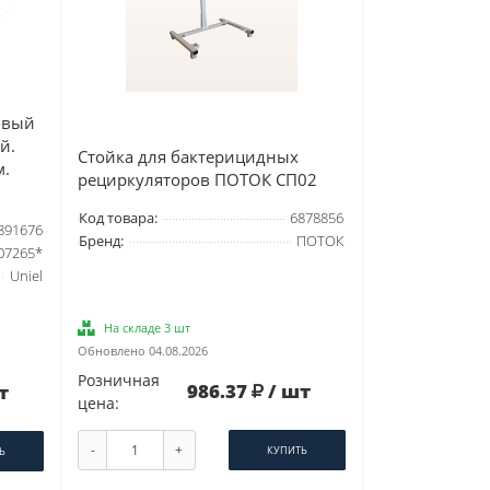
овый
й.
Стойка для бактерицидных
м.
рециркуляторов ПОТОК СП02
Код товара:
6878856
891676
Бренд:
ПОТОК
07265*
Uniel
На складе 3 шт
Обновлено 04.08.2026
Розничная
986.37
/ шт
т
цена:
-
+
КУПИТЬ
Ь