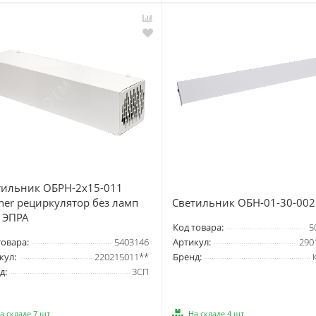
тильник ОБРН-2х15-011
ner рециркулятор без ламп
Светильник ОБН-01-30-002
0 ЭПРА
Код товара:
5
товара:
5403146
Артикул:
290
кул:
220215011**
Бренд:
д:
ЗСП
а складе 7 шт
На складе 4 шт