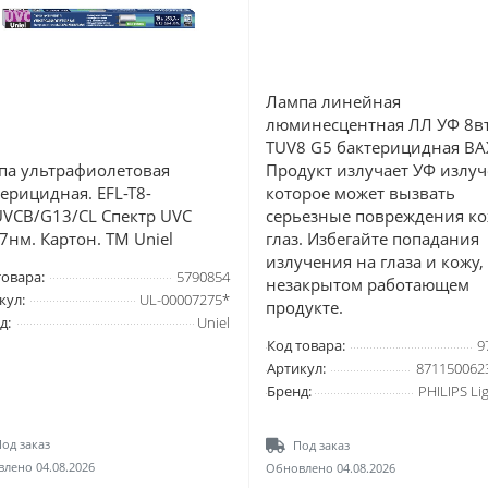
Лампа линейная
люминесцентная ЛЛ УФ 8в
TUV8 G5 бактерицидная В
па ультрафиолетовая
Продукт излучает УФ излуч
ерицидная. EFL-T8-
которое может вызвать
UVCB/G13/CL Спектр UVC
серьезные повреждения ко
7нм. Картон. ТМ Uniel
глаз. Избегайте попадания
излучения на глаза и кожу,
товара:
5790854
незакрытом работающем
кул:
UL-00007275*
продукте.
д:
Uniel
Код товара:
9
Артикул:
871150062
Бренд:
PHILIPS Li
од заказ
Под заказ
лено 04.08.2026
Обновлено 04.08.2026