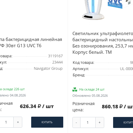
Светильник ультрафиолет
па бактерицидная линейная
бактерицидный настольны
УФ 30вт G13 UVC Т6
Без озонирования, 253,7 н
Корпус белый. ТМ
товара:
3119167
кул:
23444
Код товара:
9
д:
Navigator Group
Артикул:
UL-000
Бренд:
а складе 226 шт
На складе 24 шт
лено 04.08.2026
Обновлено 05.08.2026
ничная
Розничная
626.34
/ шт
860.18
/ ш
:
цена:
+
-
+
КУПИТЬ
КУПИТ