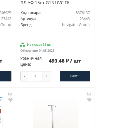
ЛЛ УФ 15вт G13 UVC Т6
546925
Код товара:
8376157
23442
Артикул:
23443
 Group
Бренд:
Navigator Group
На складе 55 шт
Обновлено 04.08.2026
Розничная
т
493.48
/ шт
цена:
-
+
Ь
КУПИТЬ