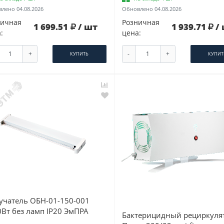
лено 04.08.2026
Обновлено 04.08.2026
ничная
Розничная
1 699.51
/ шт
1 939.71
/
:
цена:
+
-
+
КУПИТЬ
КУПИТ
учатель ОБН-01-150-001
0Вт без ламп IP20 ЭмПРА
Бактерицидный рециркуля