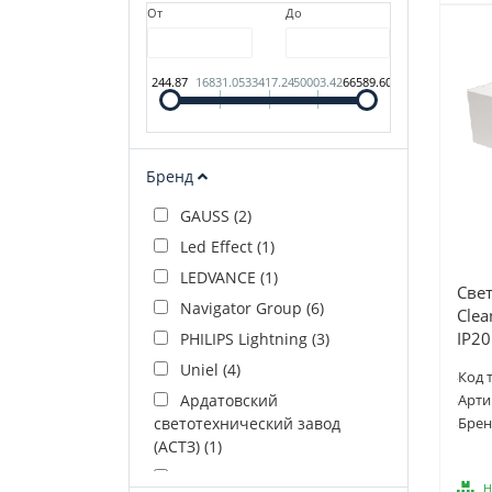
От
До
244.87
16831.05
33417.24
50003.42
66589.60
Бренд
GAUSS (
2
)
Led Effect (
1
)
LEDVANCE (
1
)
Све
Navigator Group (
6
)
Clea
IP2
PHILIPS Lightning (
3
)
Uniel (
4
)
Код 
Ардатовский
Арти
светотехнический завод
Брен
(АСТЗ) (
1
)
ЗСП (
1
)
Н