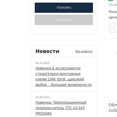
Ксенон (
2
)
Обнов
ПОТОК (
2
)
Роз
цена
-
Новости
Все новости
04.10.2023
Новинки в ассортименте
строительно-монтажные
клемм СМК IEK®: широкий
выбор – большие возможности
27.09.2023
Новинка: Трёхпозиционный
Обл
переключатель ТПС-63 EKF
2х3
PROXIMA