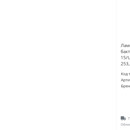
Лам
бакт
15/
253,
Код 
Арти
Брен
П
Обнов