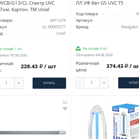
ЛЛ УФ 8вт G5 UVC Т5
UVCB/G13/CL Спектр UVC
7нм. Картон. ТМ Uniel
Код товара:
9
Артикул:
товара:
6411279
Бренд:
Navigator
кул:
UL-00007277
д:
Uniel
На складе 9 шт
а складе 1 шт
Обновлено 04.08.2026
лено 05.08.2026
Розничная
ничная
374.43
/ ш
228.43
/ шт
цена:
:
-
+
+
КУПИТ
КУПИТЬ