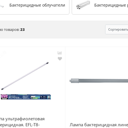
Бактерицидные облучатели
Бактерицидные 
во товаров:
23
Сортироват
па ультрафиолетовая
Лампа бактерицидная лин
ерицидная. EFL-T8-