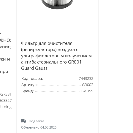
т
АЖНО:
Фильтр для очистителя
ение,
(рециркулятора) воздуха с
ультрафиолетовым излучением
жи и
антибактериального GR001
Guard Gauss
 при
Код товара:
7443232
Артикул:
GR002
Бренд:
GAUSS
727381
368327
ghtning
Под заказ
Обновлено 04.08.2026