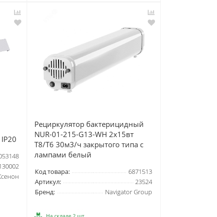
Рециркулятор бактерицидный
NUR-01-215-G13-WH 2х15вт
 IP20
T8/T6 30м3/ч закрытого типа с
лампами белый
053148
130002
Код товара:
6871513
Ксенон
Артикул:
23524
Бренд:
Navigator Group
На складе 2 шт