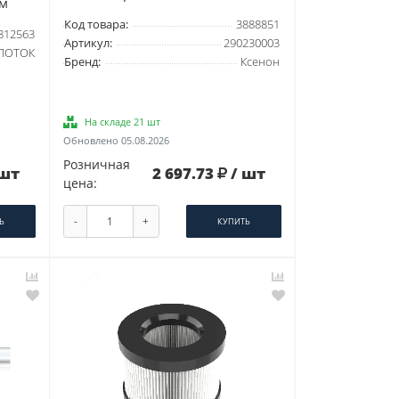
ем
Код товара:
3888851
812563
Артикул:
290230003
ПОТОК
Бренд:
Ксенон
На складе 21 шт
Обновлено 05.08.2026
Розничная
 шт
2 697.73
/ шт
цена:
-
+
Ь
КУПИТЬ