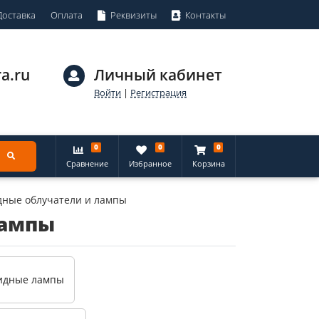
Доставка
Оплата
Реквизиты
Контакты
a.ru
Личный кабинет
Войти
|
Регистрация
0
0
0
Сравнение
Избранное
Корзина
дные облучатели и лампы
лампы
идные лампы