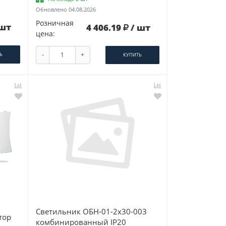
Обновлено 04.08.2026
Розничная
 шт
4 406.19
/ шт
цена:
-
+
Ь
КУПИТЬ
Светильник ОБН-01-2х30-003
тор
комбинированный IP20