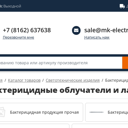
Вс
Выходной
+7 (8162) 637638
sale@mk-electr
Перезвоните мне
Написать нам
ая
Каталог товаров
Светотехнические изделия
Бактерици
ктерицидные облучатели и 
Бактерицидная продукция прочая
Бактериц