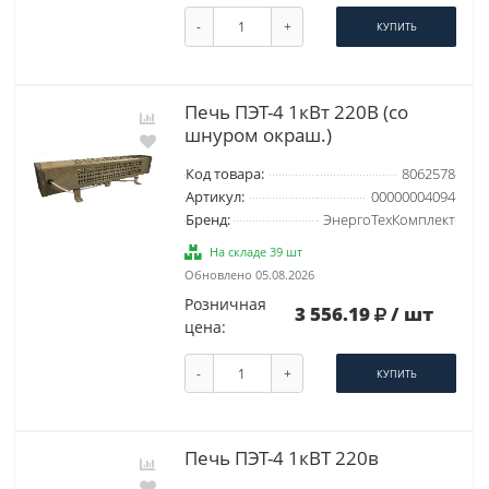
-
+
КУПИТЬ
Печь ПЭТ-4 1кВт 220В (со
шнуром окраш.)
Код товара:
8062578
Артикул:
00000004094
Бренд:
ЭнергоТехКомплект
На складе 39 шт
Обновлено 05.08.2026
Розничная
3 556.19
/ шт
цена:
-
+
КУПИТЬ
Печь ПЭТ-4 1кВТ 220в