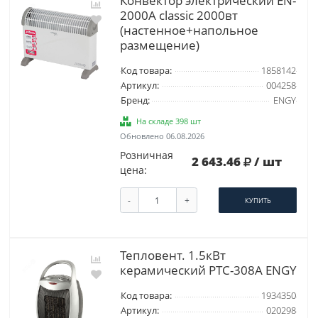
Конвектор электрический EN-
2000A classic 2000вт
(настенное+напольное
размещение)
Код товара:
1858142
Артикул:
004258
Бренд:
ENGY
На складе 398 шт
Обновлено 06.08.2026
Розничная
2 643.46
/ шт
цена:
-
+
КУПИТЬ
Тепловент. 1.5кВт
керамический РТС-308A ENGY
Код товара:
1934350
Артикул:
020298