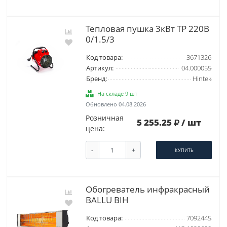
Тепловая пушка 3кВт TP 220B
0/1.5/3
Код товара:
3671326
Артикул:
04.000055
Бренд:
Hintek
На складе 9 шт
Обновлено 04.08.2026
Розничная
5 255.25
/ шт
цена:
-
+
КУПИТЬ
Обогреватель инфракрасный
BALLU BIH
Код товара:
7092445