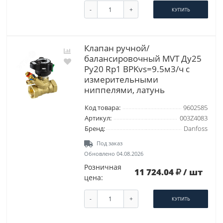
-
+
КУПИТЬ
Клапан ручной/
балансировочный MVT Ду25
Ру20 Rp1 ВРKvs=9.5м3/ч с
измерительными
ниппелями, латунь
Код товара:
9602585
Артикул:
003Z4083
Бренд:
Danfoss
Под заказ
Обновлено 04.08.2026
Розничная
11 724.04
/ шт
цена:
-
+
КУПИТЬ