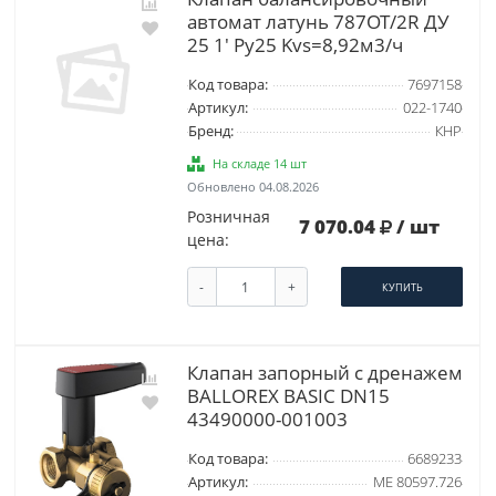
автомат латунь 787OT/2R ДУ
25 1' Ру25 Kvs=8,92м3/ч
Код товара:
7697158
Артикул:
022-1740
Бренд:
КНР
На складе 14 шт
Обновлено 04.08.2026
Розничная
7 070.04
/ шт
цена:
-
+
КУПИТЬ
Клапан запорный с дренажем
BALLOREX BASIC DN15
43490000-001003
Код товара:
6689233
Артикул:
ME 80597.726