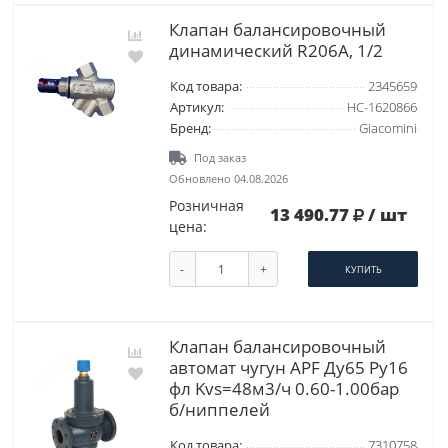
Клапан балансировочный
динамический R206A, 1/2
Код товара:
2345659
Артикул:
НС-1620866
Бренд:
Giacomini
Под заказ
Обновлено 04.08.2026
Розничная
13 490.77
/ шт
цена:
-
+
КУПИТЬ
Клапан балансировочный
автомат чугун APF Ду65 Ру16
фл Kvs=48м3/ч 0.60-1.00бар
б/ниппелей
Код товара:
7310758