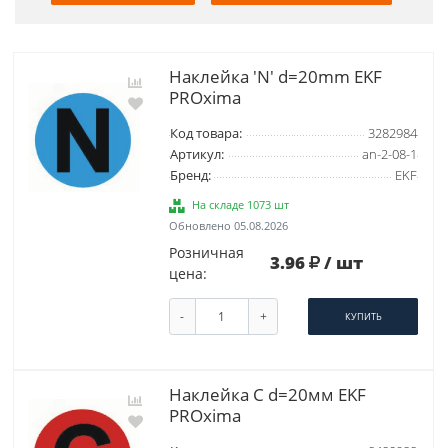
Наклейка 'N' d=20mm EKF
PROxima
Код товара:
3282984
Артикул:
an-2-08-1
Бренд:
EKF
На складе 1073 шт
Обновлено 05.08.2026
Розничная
3.96
/ шт
цена:
-
+
КУПИТЬ
Наклейка C d=20мм EKF
PROxima