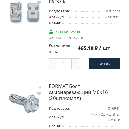
петель
Код товара:
9767223
Артикул:
502001
Бренд:
DKC
На складе 237 шт
Обновлено 04.08.2026
Розничная
465.19
/ шт
цена:
-
+
КУПИТЬ
FORMAT Болт
самонарезающий М6х16
(20шт/компл)
Код товара:
816941
YKM40D-FO-BTS-
Артикул:
006-016
Бренд:
IEK