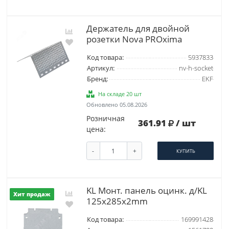
Держатель для двойной
розетки Nova PROxima
Код товара:
5937833
Артикул:
nv-h-socket
Бренд:
EKF
На складе 20 шт
Обновлено 05.08.2026
Розничная
361.91
/ шт
цена:
-
+
КУПИТЬ
KL Монт. панель оцинк. д/KL
Хит продаж
125x285x2mm
Код товара:
169991428