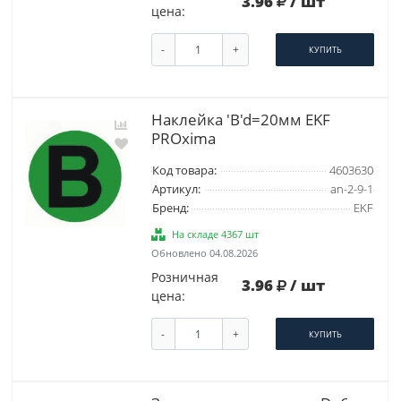
3.96
/ шт
цена:
-
+
КУПИТЬ
Наклейка 'B'd=20мм EKF
PROxima
Код товара:
4603630
Артикул:
an-2-9-1
Бренд:
EKF
На складе 4367 шт
Обновлено 04.08.2026
Розничная
3.96
/ шт
цена:
-
+
КУПИТЬ