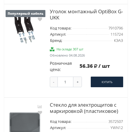
Уголок монтажный OptiBox G-
Популярный кабель
UKK
Код товара:
7910796
Артикул:
115724
Бренд:
КЭАЗ
На складе 307 шт
Обновлено 04.08.2026
Розничная
56.36
/ шт
цена:
-
+
КУПИТЬ
Стекло для электрощитов с
маркировкой (пластиковое)
Код товара:
3572507
Артикул:
YWN12