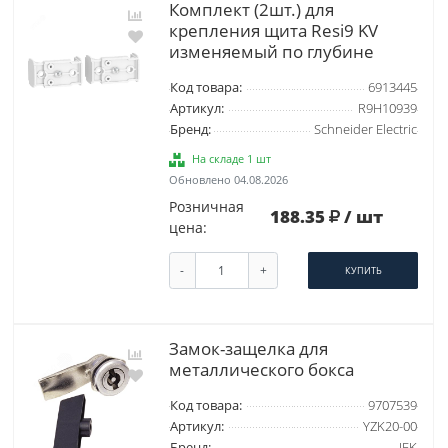
Комплект (2шт.) для
крепления щита Resi9 KV
изменяемый по глубине
Код товара:
6913445
Артикул:
R9H10939
Бренд:
Schneider Electric
На складе 1 шт
Обновлено 04.08.2026
Розничная
188.35
/ шт
цена:
-
+
КУПИТЬ
Замок-защелка для
металлического бокса
Код товара:
9707539
Артикул:
YZK20-00
Бренд:
IEK