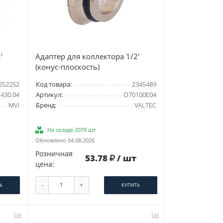
'
Адаптер для коллектора 1/2'
(конус-плоскость)
252252
Код товара:
2345489
430.04
Артикул:
O70100E04
MVI
Бренд:
VALTEC
На складе 2079 шт
Обновлено 04.08.2026
Розничная
53.78
/ шт
цена:
-
+
Ь
КУПИТЬ