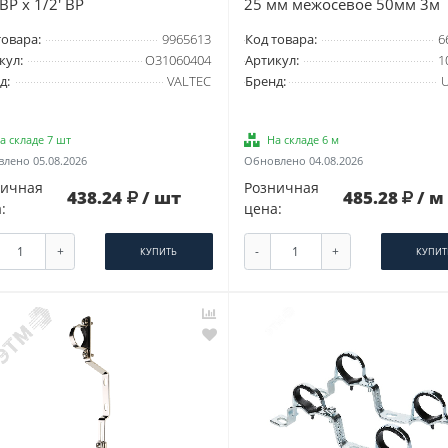
 ВР x 1/2' ВР
25 мм межосевое 50мм 3м
товара:
9965613
Код товара:
6
кул:
O31060404
Артикул:
1
д:
VALTEC
Бренд:
а складе 7 шт
На складе 6 м
лено 05.08.2026
Обновлено 04.08.2026
ничная
Розничная
438.24
/ шт
485.28
/ м
:
цена:
+
-
+
КУПИТЬ
КУПИТ