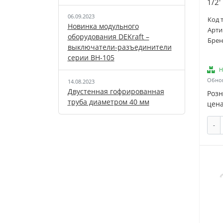
1/2'
06.09.2023
Код 
Новинка модульного
Арти
оборудования DEKraft –
Брен
выключатели-разъединители
серии ВН-105
Н
Обнов
14.08.2023
Двустенная гофрированная
Роз
труба диаметром 40 мм
цена
-