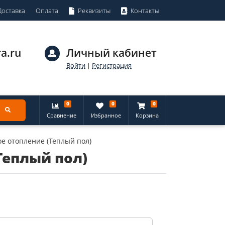
Доставка
Оплата
Реквизиты
Контакты
a.ru
Личный кабинет
Войти
|
Регистрация
0
0
0
Сравнение
Избранное
Корзина
е отопление (Теплый пол)
Теплый пол)