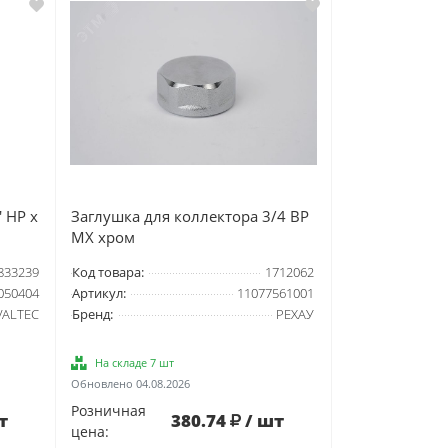
 НР x
Заглушка для коллектора 3/4 ВР
MX хром
833239
Код товара:
1712062
050404
Артикул:
11077561001
VALTEC
Бренд:
РЕХАУ
На складе 7 шт
Обновлено 04.08.2026
Розничная
т
380.74
/ шт
цена: