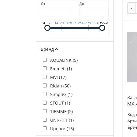
От
До
-
41.30
14120.57
28199.85
42279.13
56358.40
Бренд
AQUALINK (
5
)
Emmeti (
1
)
MVI (
17
)
Ridan (
50
)
Simplex (
1
)
Загл
STOUT (
1
)
MX 
TIEMME (
2
)
Код 
UNI-FITT (
1
)
Арти
Брен
Uponor (
16
)