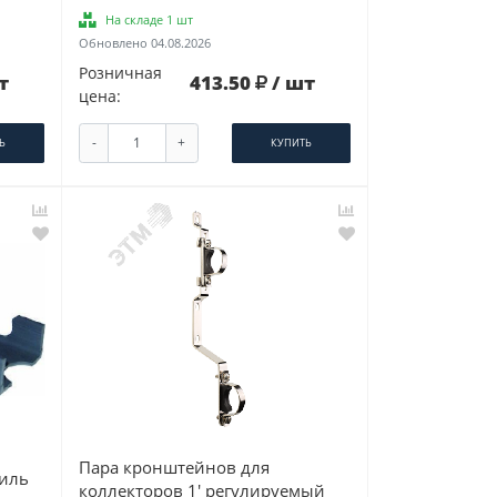
На складе 1 шт
Обновлено 04.08.2026
Розничная
т
413.50
/ шт
цена:
-
+
Ь
КУПИТЬ
Пара кронштейнов для
иль
коллекторов 1' регулируемый