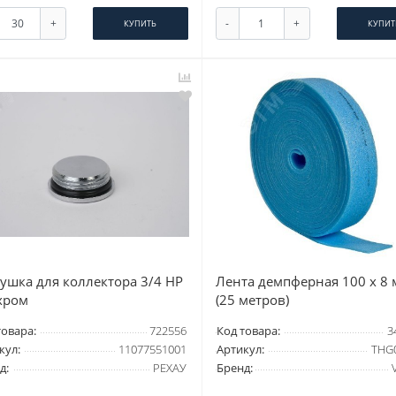
+
-
+
КУПИТЬ
КУПИТ
ушка для коллектора 3/4 НР
Лента демпферная 100 х 8
хром
(25 метров)
товара:
722556
Код товара:
3
кул:
11077551001
Артикул:
THG
д:
РЕХАУ
Бренд: