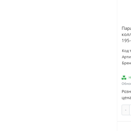
Пар
кол
195
Код 
Арти
Брен
Н
Обнов
Роз
цена
-