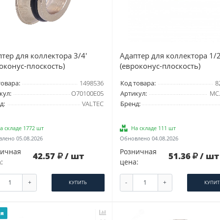
тер для коллектора 3/4'
Адаптер для коллектора 1/2
оконус-плоскость)
(евроконус-плоскость)
товара:
1498536
Код товара:
8
кул:
O70100E05
Артикул:
MC.
д:
VALTEC
Бренд:
а складе 1772 шт
На складе 111 шт
лено 05.08.2026
Обновлено 04.08.2026
ничная
Розничная
42.57
/ шт
51.36
/ шт
:
цена:
+
-
+
КУПИТЬ
КУПИТ
ия