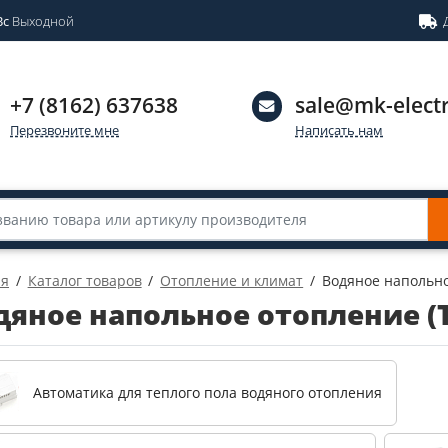
Вс
Выходной
+7 (8162) 637638
sale@mk-electr
Перезвоните мне
Написать нам
ая
Каталог товаров
Отопление и климат
Водяное напольно
дяное напольное отопление (
Автоматика для теплого пола водяного отопления