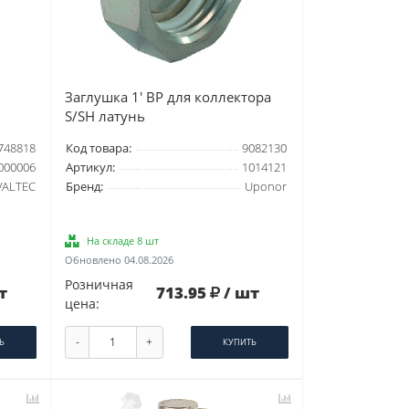
Заглушка 1' ВР для коллектора
S/SH латунь
748818
Код товара:
9082130
000006
Артикул:
1014121
VALTEC
Бренд:
Uponor
На складе 8 шт
Обновлено 04.08.2026
Розничная
т
713.95
/ шт
цена:
-
+
Ь
КУПИТЬ