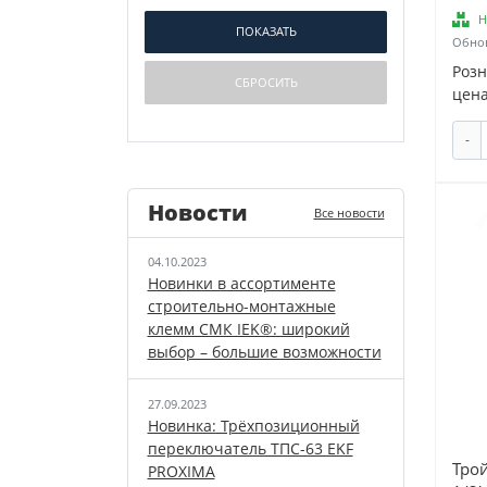
Usystems (
1
)
Н
VALTEC (
24
)
Обнов
WATTS Industries (
1
)
Роз
РЕХАУ (
4
)
цена
Ридан (
4
)
-
Новости
Все новости
04.10.2023
Новинки в ассортименте
строительно-монтажные
клемм СМК IEK®: широкий
выбор – большие возможности
27.09.2023
Новинка: Трёхпозиционный
переключатель ТПС-63 EKF
Тро
PROXIMA