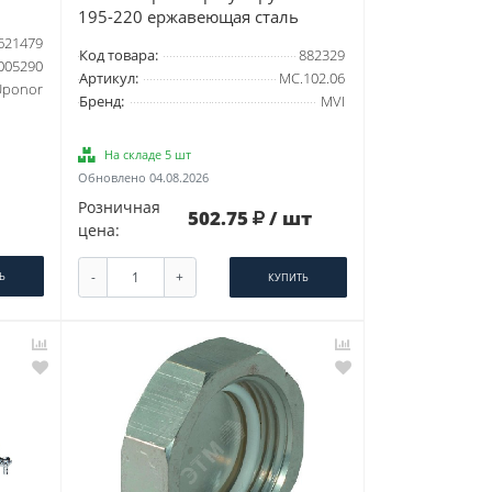
195-220 ержавеющая сталь
621479
Код товара:
882329
005290
Артикул:
MC.102.06
Uponor
Бренд:
MVI
На складе 5 шт
Обновлено 04.08.2026
Розничная
502.75
/ шт
цена:
-
+
Ь
КУПИТЬ