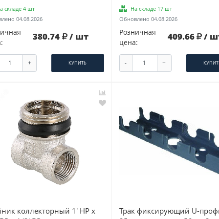
а складе 4 шт
На складе 17 шт
лено 04.08.2026
Обновлено 04.08.2026
ничная
Розничная
380.74
/ шт
409.66
/ ш
:
цена:
+
-
+
КУПИТЬ
КУПИТ
йник коллекторный 1' НР x
Трак фиксирующий U-проф