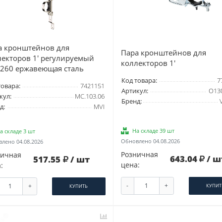
а кронштейнов для
Пара кронштейнов для
лекторов 1' регулируемый
коллекторов 1'
-260 ержавеющая сталь
Код товара:
7
товара:
7421151
Артикул:
O13
кул:
MC.103.06
Бренд:
д:
MVI
На складе 39 шт
а складе 3 шт
Обновлено 04.08.2026
лено 04.08.2026
Розничная
ничная
643.04
/ ш
517.55
/ шт
цена:
:
-
+
+
КУПИТ
КУПИТЬ