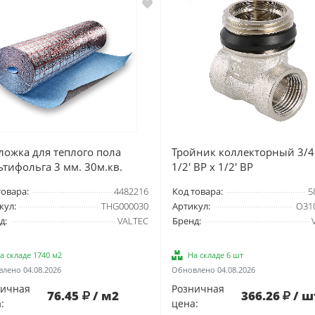
ложка для теплого пола
Тройник коллекторный 3/4'
тифольга 3 мм. 30м.кв.
1/2' ВР x 1/2' ВР
товара:
4482216
Код товара:
5
кул:
THG000030
Артикул:
O31
д:
VALTEC
Бренд:
а складе 1740 м2
На складе 6 шт
лено 04.08.2026
Обновлено 04.08.2026
ничная
Розничная
76.45
/ м2
366.26
/ ш
:
цена: