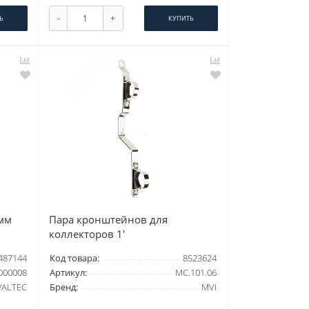
-
+
Ь
КУПИТЬ
 мм
Пара кронштейнов для
коллекторов 1'
487144
Код товара:
8523624
000008
Артикул:
MC.101.06
VALTEC
Бренд:
MVI