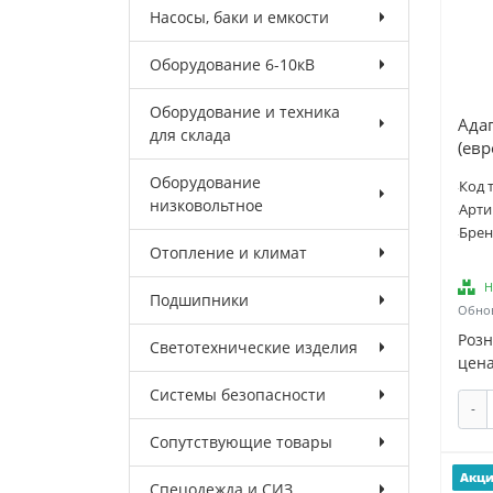
Насосы, баки и емкости
Оборудование 6-10кВ
Оборудование и техника
Адап
для склада
(евр
Оборудование
Код 
низковольтное
Арти
Брен
Отопление и климат
Н
Подшипники
Обнов
Роз
Светотехнические изделия
цена
Системы безопасности
-
Сопутствующие товары
Акц
Спецодежда и СИЗ