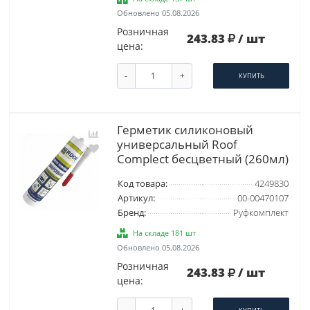
Обновлено 05.08.2026
Розничная
243.83
/ шт
цена:
-
+
КУПИТЬ
Герметик силиконовый
универсальный Roof
Complect беcцветный (260мл)
Код товара:
4249830
Артикул:
00-00470107
Бренд:
Руфкомплект
На складе 181 шт
Обновлено 05.08.2026
Розничная
243.83
/ шт
цена:
-
+