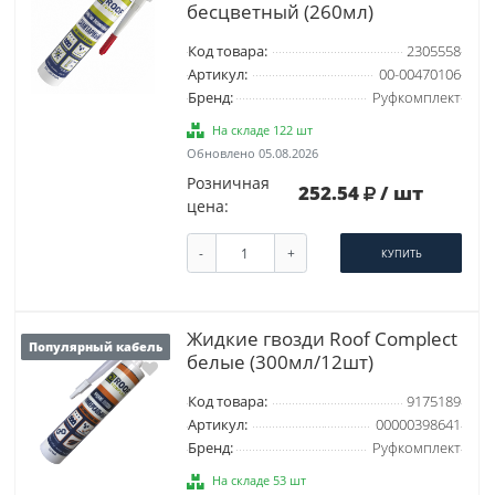
беcцветный (260мл)
Код товара:
2305558
Артикул:
00-00470106
Бренд:
Руфкомплект
На складе 122 шт
Обновлено 05.08.2026
Розничная
252.54
/ шт
цена:
-
+
КУПИТЬ
Жидкие гвозди Roof Complect
Популярный кабель
белые (300мл/12шт)
Код товара:
9175189
Артикул:
00000398641
Бренд:
Руфкомплект
На складе 53 шт