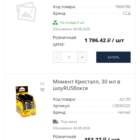
Код товара:
7868788
Бренд:
ССД
На складе 6 шт
Обновлено 04.08.2026
Розничная
1 796.42
/ шт
цена:
-
+
КУПИТЬ
Момент Кристалл, 30 мл в
шоуRUSбоксе
Код товара:
42139
Артикул:
C0036325
Бренд:
Henkel
Под заказ
Обновлено 04.08.2026
Розничная
153.27
/ шт