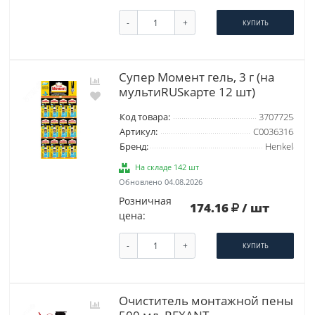
-
+
КУПИТЬ
Супер Момент гель, 3 г (на
мультиRUSкарте 12 шт)
Код товара:
3707725
Артикул:
C0036316
Бренд:
Henkel
На складе 142 шт
Обновлено 04.08.2026
Розничная
174.16
/ шт
цена:
-
+
КУПИТЬ
Очиститель монтажной пены