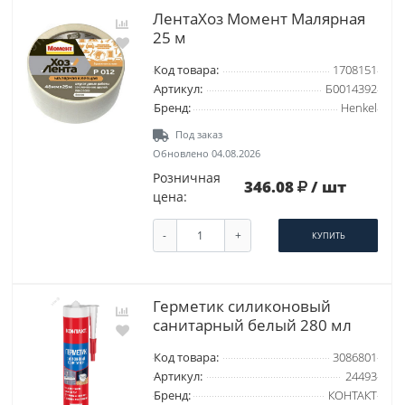
ЛентаХоз Момент Малярная
25 м
Код товара:
1708151
Артикул:
Б0014392
Бренд:
Henkel
Под заказ
Обновлено 04.08.2026
Розничная
346.08
/ шт
цена:
-
+
КУПИТЬ
Герметик силиконовый
санитарный белый 280 мл
Код товара:
3086801
Артикул:
24493
Бренд:
КОНТАКТ