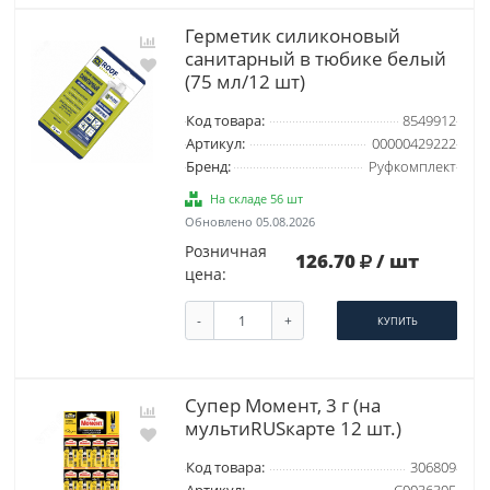
Герметик силиконовый
санитарный в тюбике белый
(75 мл/12 шт)
Код товара:
8549912
Артикул:
00000429222
Бренд:
Руфкомплект
На складе 56 шт
Обновлено 05.08.2026
Розничная
126.70
/ шт
цена:
-
+
КУПИТЬ
Супер Момент, 3 г (на
мультиRUSкарте 12 шт.)
Код товара:
306809