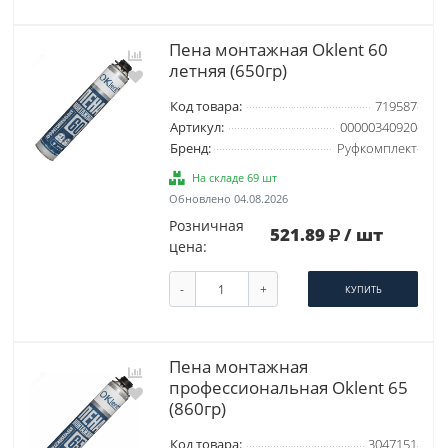
Пена монтажная Oklent 60
летняя (650гр)
Код товара:
719587
Артикул:
00000340920
Бренд:
Руфкомплект
На складе 69 шт
Обновлено 04.08.2026
Розничная
521.89
/ шт
цена:
-
+
КУПИТЬ
Пена монтажная
профессиональная Oklent 65
(860гр)
Код товара:
3047151