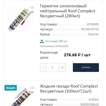
Герметик силиконовый
нейтральный Roof Complect
беcцветный (280мл)
Код товара:
8790600
Артикул:
00-00470103
Бренд:
Daxmer
На складе 189 шт
Обновлено 04.08.2026
Розничная
278.68
/ шт
цена:
-
+
КУПИТЬ
Жидкие гвозди Roof Complect
Акция
бесцветные (300мл/12шт)
Код товара:
818363
Артикул:
00000398643