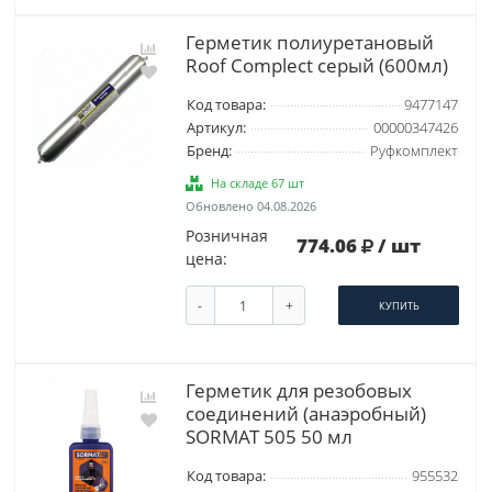
Герметик полиуретановый
Roof Complect серый (600мл)
Код товара:
9477147
Артикул:
00000347426
Бренд:
Руфкомплект
На складе 67 шт
Обновлено 04.08.2026
Розничная
774.06
/ шт
цена:
-
+
КУПИТЬ
Герметик для резобовых
соединений (анаэробный)
SORMAT 505 50 мл
Код товара:
955532