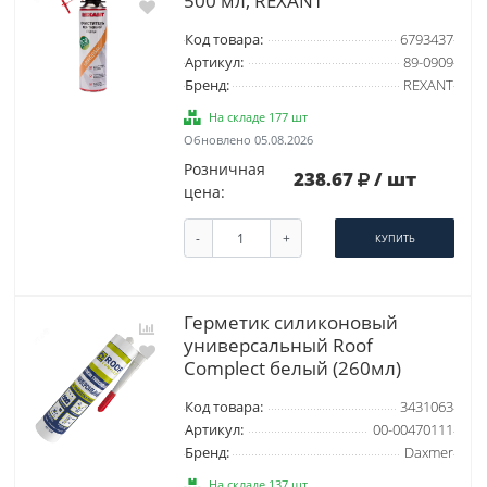
500 мл, REXANT
Код товара:
6793437
Артикул:
89-0909
Бренд:
REXANT
На складе 177 шт
Обновлено 05.08.2026
Розничная
238.67
/ шт
цена:
-
+
КУПИТЬ
Герметик силиконовый
универсальный Roof
Complect белый (260мл)
Код товара:
3431063
Артикул:
00-00470111
Бренд:
Daxmer
На складе 137 шт