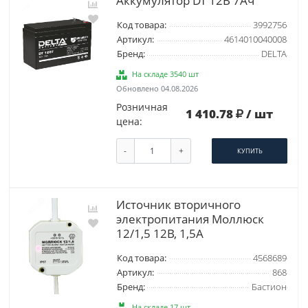
Аккумулятор DT 12В 7Ач
Код товара:
3992756
Артикул:
4614010040008
Бренд:
DELTA
На складе 3540 шт
Обновлено 04.08.2026
Розничная
1 410.78
/ шт
цена:
-
+
КУПИТЬ
Источник вторичного
электропитания Моллюск
12/1,5 12В, 1,5А
Код товара:
4568689
Артикул:
868
Бренд:
Бастион
На складе 17 шт