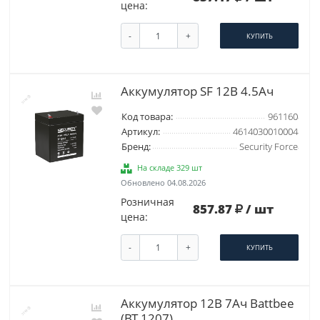
цена:
-
+
КУПИТЬ
Аккумулятор SF 12В 4.5Ач
Код товара:
961160
Артикул:
4614030010004
Бренд:
Security Force
На складе 329 шт
Обновлено 04.08.2026
Розничная
857.87
/ шт
цена:
-
+
КУПИТЬ
Аккумулятор 12В 7Ач Battbee
(BT 1207)