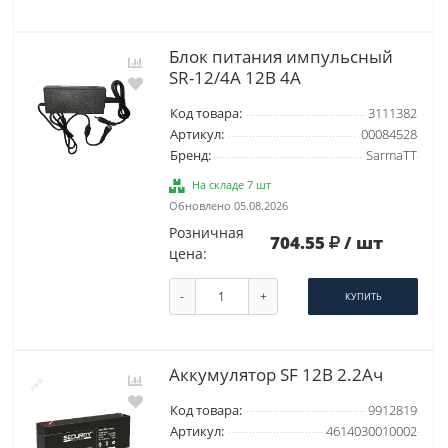
Блок питания импульсный
SR-12/4A 12В 4А
Код товара:
3111382
Артикул:
00084528
Бренд:
SarmaTT
На складе 7 шт
Обновлено 05.08.2026
Розничная
704.55
/ шт
цена:
-
+
КУПИТЬ
Аккумулятор SF 12В 2.2Ач
Код товара:
9912819
Артикул:
4614030010002