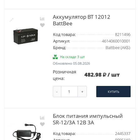
Аккумулятор BT 12012
BattBee
Код товара:
8211496
Артикул:
4614060010001
Бренд:
Battbee (АКБ)
На складе 3 шт
Обновлено 05.08.2026
Розничная
482.98
/ шт
цена:
-
+
КУПИТЬ
Блок питания импульсный
SR-12/3A 12В 3А
Код товара:
2445337