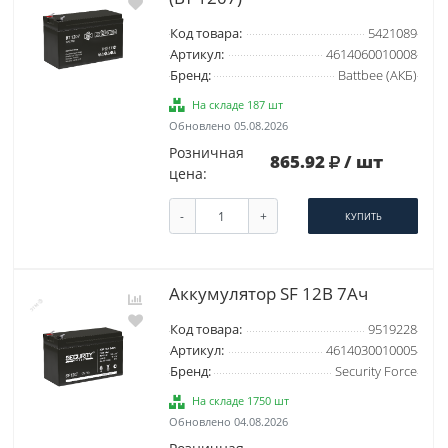
Код товара:
5421089
Артикул:
4614060010008
Бренд:
Battbee (АКБ)
На складе 187 шт
Обновлено 05.08.2026
Розничная
865.92
/ шт
цена:
-
+
КУПИТЬ
Аккумулятор SF 12В 7Ач
Код товара:
9519228
Артикул:
4614030010005
Бренд:
Security Force
На складе 1750 шт
Обновлено 04.08.2026