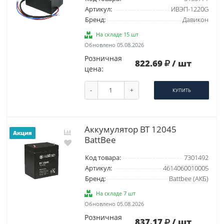
Артикул:
ИВЭП-1220G
Бренд:
Давикон
На складе 15 шт
Обновлено 05.08.2026
Розничная
822.69
/ шт
цена:
-
+
КУПИТЬ
Аккумулятор BT 12045
Акция
BattBee
Код товара:
7301492
Артикул:
4614060010005
Бренд:
Battbee (АКБ)
На складе 7 шт
Обновлено 05.08.2026
Розничная
837.17
/ шт